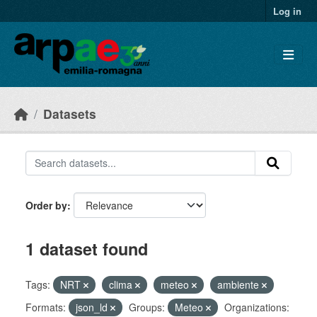
Skip to main content
Log in
Datasets
Order by
1 dataset found
Tags:
NRT
clima
meteo
ambiente
Formats:
json_ld
Groups:
Meteo
Organizations: