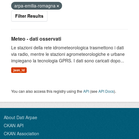
arpa-emilia-romagna
Filter Results
Meteo - dati osservati
Le stazioni della rete idrometeorologica trasmettono i dati
via radio, mentre le stazioni agrometeorologiche e urbane
impiegano la tecnologia GPRS. I dati sono caricati dopo...
json_ld
You can also access this registry using the
API
(see
API Docs
).
About Dati Arpae
CKAN API
CKAN Association