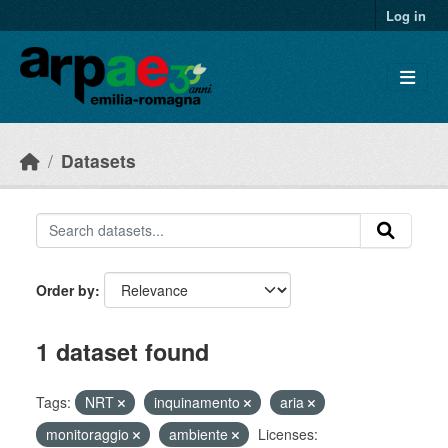
Skip to main content
Log in
Datasets
Order by
1 dataset found
Tags:
NRT
inquinamento
aria
monitoraggio
ambiente
Licenses: