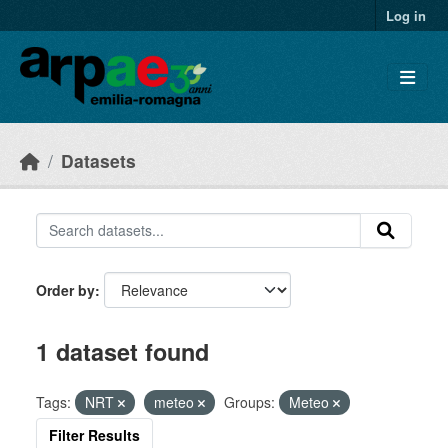
Skip to main content
Log in
Datasets
Order by
1 dataset found
Tags:
NRT
meteo
Groups:
Meteo
Filter Results