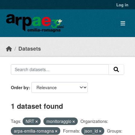
Skip to main content
Log in
Datasets
Order by
1 dataset found
Tags:
NRT
monitoraggio
Organizations:
arpa-emilia-romagna
Formats:
json_ld
Groups: