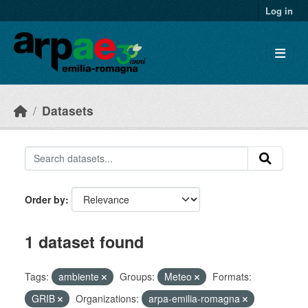
Skip to main content
Log in
Datasets
Order by
1 dataset found
Tags:
ambiente
Groups:
Meteo
Formats:
GRIB
Organizations:
arpa-emilia-romagna