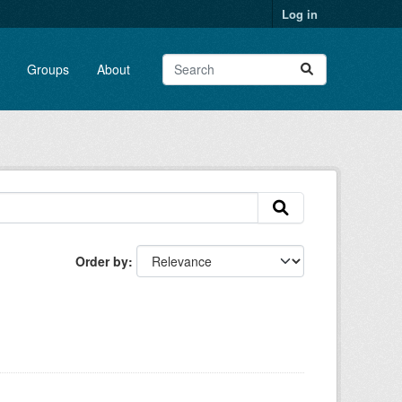
Log in
Groups
About
Order by