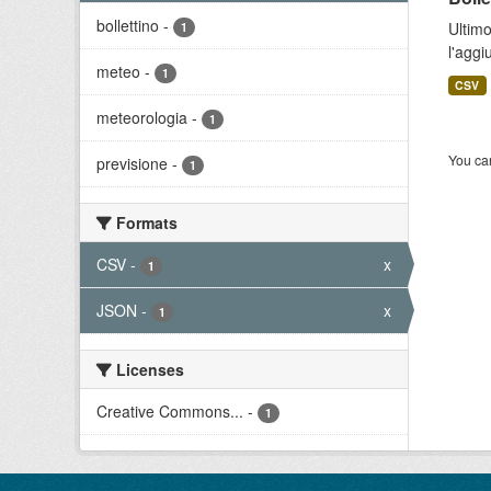
bollettino
-
Ultimo
1
l'aggi
meteo
-
1
CSV
meteorologia
-
1
You can
previsione
-
1
Formats
CSV
-
x
1
JSON
-
x
1
Licenses
Creative Commons...
-
1