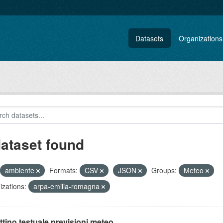
Datasets
Organizations
dataset found
ambiente
Formats:
CSV
JSON
Groups:
Meteo
zations:
arpa-emilia-romagna
ttino testuale previsioni meteo