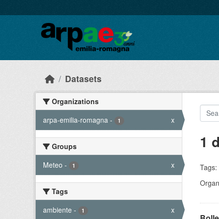
Skip to main content
Datasets
Organizations
arpa-emilia-romagna
-
x
1
1 
Groups
Meteo
-
x
1
Tags:
Organi
Tags
ambiente
-
x
1
Bolle