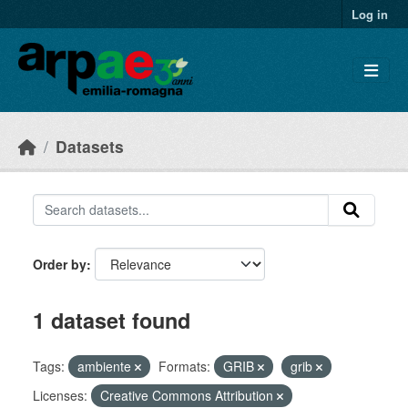
Skip to main content
Log in
Datasets
Order by
1 dataset found
Tags:
ambiente
Formats:
GRIB
grib
Licenses:
Creative Commons Attribution