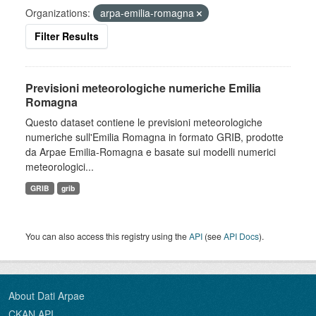
Organizations:
arpa-emilia-romagna
Filter Results
Previsioni meteorologiche numeriche Emilia
Romagna
Questo dataset contiene le previsioni meteorologiche
numeriche sull'Emilia Romagna in formato GRIB, prodotte
da Arpae Emilia-Romagna e basate sui modelli numerici
meteorologici...
GRIB
grib
You can also access this registry using the
API
(see
API Docs
).
About Dati Arpae
CKAN API