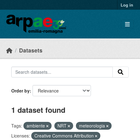
Skip to main content
Log in
Datasets
Order by
1 dataset found
Tags:
ambiente
NRT
meteorologia
Licenses:
Creative Commons Attribution