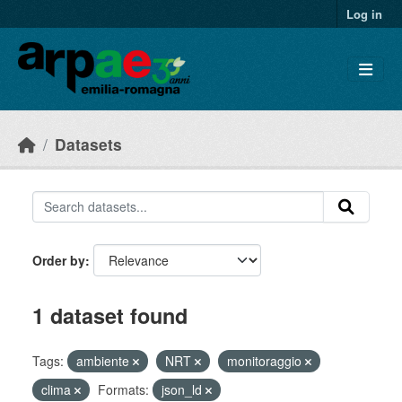
Skip to main content
Log in
Datasets
Order by
1 dataset found
Tags:
ambiente
NRT
monitoraggio
clima
Formats:
json_ld