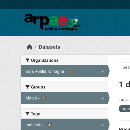
Skip to main content
Datasets
Organizations
arpa-emilia-romagna
-
x
1
1 
Groups
Meteo
-
x
1
Tags:
arpa
Tags
ambiente
-
x
1
Prev