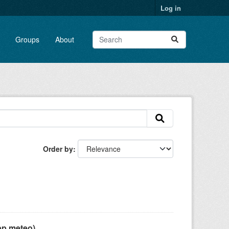
Log in
Groups
About
Order by
pp meteo)