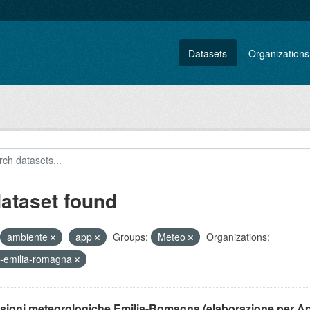
Datasets
Organizations
dataset found
ambiente
app
Groups:
Meteo
Organizations:
-emilia-romagna
isioni meteorologiche Emilia-Romagna (elaborazione per A