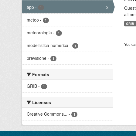
app
-
x
Quest
1
alimen
meteo
-
1
GRIB
meteorologia
-
1
You can
modellistica numerica
-
1
previsione
-
1
Formats
GRIB
-
1
Licenses
Creative Commons...
-
1