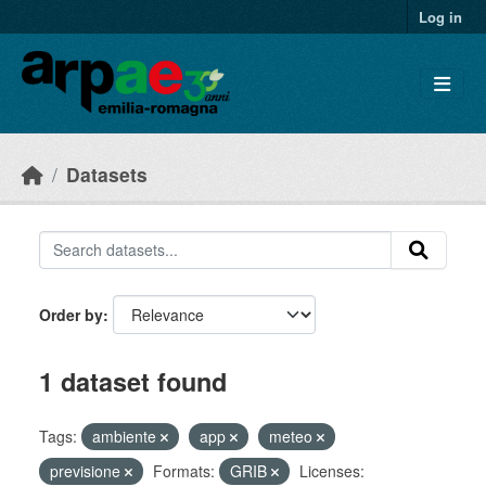
Skip to main content
Log in
Datasets
Order by
1 dataset found
Tags:
ambiente
app
meteo
previsione
Formats:
GRIB
Licenses: