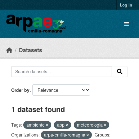
Skip to main content
Log in
Datasets
Order by
1 dataset found
Tags:
ambiente
app
meteorologia
Organizations:
arpa-emilia-romagna
Groups: