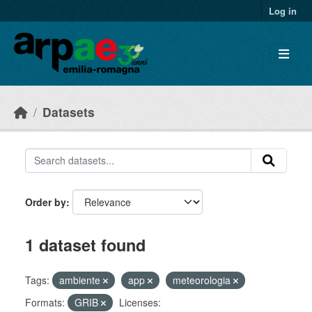
Skip to main content
Log in
Datasets
Order by
1 dataset found
Tags:
ambiente
app
meteorologia
Formats:
GRIB
Licenses: