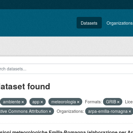
Datasets
Organizations
dataset found
ambiente
app
meteorologia
Formats:
GRIB
Lice
tive Commons Attribution
Organizations:
arpa-emilia-romagna
isioni meteorologiche Emilia-Romagna (elaborazione per A