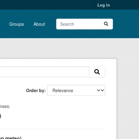
Log in
Groups
About
Order by
nses:
pp meteo)