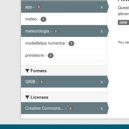
app
-
x
Quest
1
alimen
meteo
-
1
GRIB
meteorologia
-
x
1
You can
modellistica numerica
-
1
previsione
-
1
Formats
GRIB
-
x
1
Licenses
Creative Commons...
-
x
1