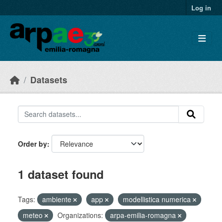
Skip to main content
Log in
Datasets
Order by
1 dataset found
Tags:
ambiente
app
modellistica numerica
meteo
Organizations:
arpa-emilia-romagna