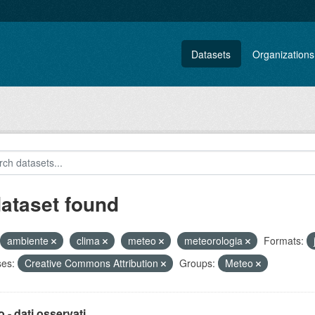
Datasets
Organizations
dataset found
ambiente
clima
meteo
meteorologia
Formats:
ses:
Creative Commons Attribution
Groups:
Meteo
 - dati osservati