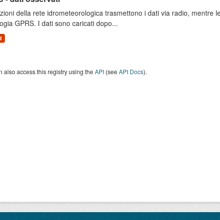
zioni della rete idrometeorologica trasmettono i dati via radio, mentre
ogia GPRS. I dati sono caricati dopo...
d
 also access this registry using the
API
(see
API Docs
).