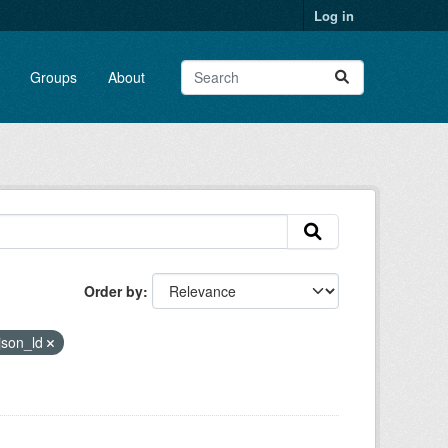
Log in
Groups
About
Order by
json_ld