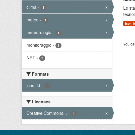
clima
-
x
Le sta
1
tecnol
meteo
-
x
1
json_l
meteorologia
-
x
1
You can
monitoraggio
-
1
NRT
-
1
Formats
json_ld
-
x
1
Licenses
Creative Commons...
-
x
1