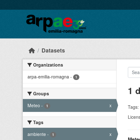
Skip to main content
Datasets
Organizations
arpa-emilia-romagna
-
1
1 
Groups
Meteo
-
x
1
Tags:
Licen
Tags
ambiente
-
x
1
Meteo