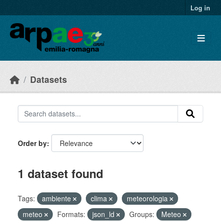
Skip to main content
Log in
Datasets
Order by
1 dataset found
Tags:
ambiente
clima
meteorologia
meteo
Formats:
json_ld
Groups:
Meteo