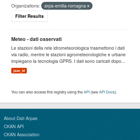
Organizations:
arpa-emilia-romagna
Filter Results
Meteo - dati osservati
Le stazioni della rete idrometeorologica trasmettono i dati
via radio, mentre le stazioni agrometeorologiche e urbane
impiegano la tecnologia GPRS. I dati sono caricati dopo...
json_ld
You can also access this registry using the
API
(see
API Docs
).
About Dati Arpae
CKAN API
CKAN Association