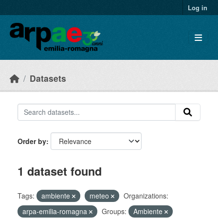
Skip to main content
Log in
Datasets
Order by
1 dataset found
Tags:
ambiente
meteo
Organizations:
arpa-emilia-romagna
Groups:
Ambiente