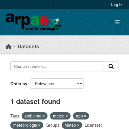
Skip to main content
Log in
Datasets
Order by
1 dataset found
Tags:
ambiente
meteo
app
meteorologia
Groups:
Meteo
Licenses: