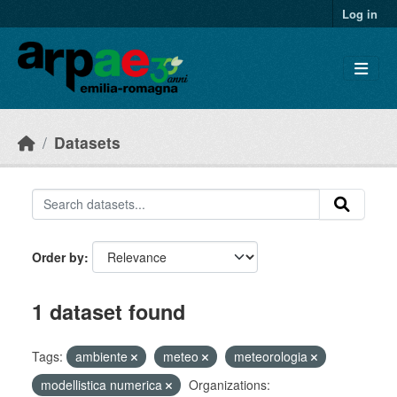
Skip to main content
Log in
Datasets
Order by
1 dataset found
Tags:
ambiente
meteo
meteorologia
modellistica numerica
Organizations: