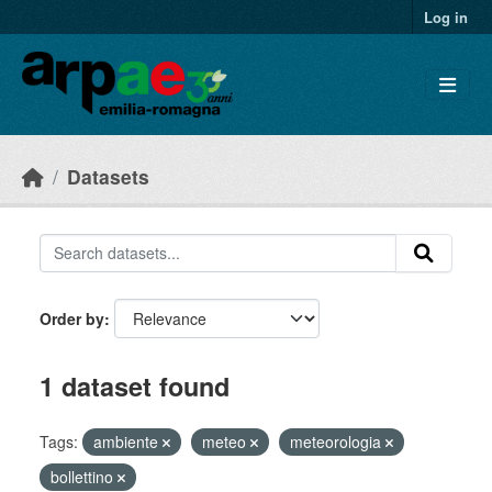
Skip to main content
Log in
Datasets
Order by
1 dataset found
Tags:
ambiente
meteo
meteorologia
bollettino