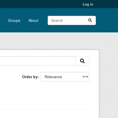
Log in
Groups
About
Order by