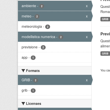
ambiente
-
x
Questo
2
Romagn
meteo
-
x
2
GRIB
meteorologia
-
2
Prev
modellistica numerica
-
x
2
Quest
alimen
previsione
-
2
GRIB
app
-
1
Formats
You can
GRIB
-
x
2
grib
-
1
Licenses