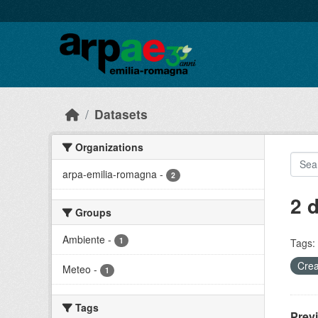
Skip to main content
Datasets
Organizations
arpa-emilia-romagna
-
2
2 
Groups
Ambiente
-
1
Tags:
Crea
Meteo
-
1
Tags
Prev