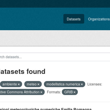
Datasets
Organizations
datasets found
ambiente
meteo
modellistica numerica
Licenses:
tive Commons Attribution
Formats:
GRIB
isioni meteorologiche numeriche Emilia Romagna