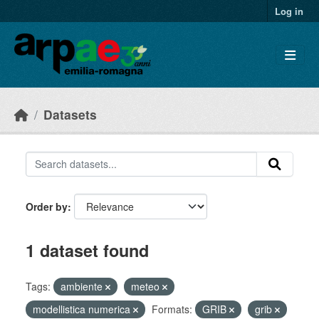
Skip to main content
Log in
Datasets
Order by
1 dataset found
Tags:
ambiente
meteo
modellistica numerica
Formats:
GRIB
grib