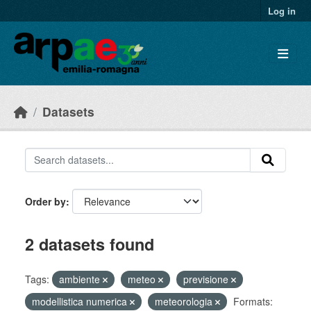
Skip to main content
Log in
Datasets
Order by
2 datasets found
Tags:
ambiente
meteo
previsione
modellistica numerica
meteorologia
Formats: