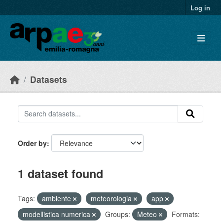
Skip to main content
Log in
Datasets
Order by
1 dataset found
Tags:
ambiente
meteorologia
app
modellistica numerica
Groups:
Meteo
Formats: