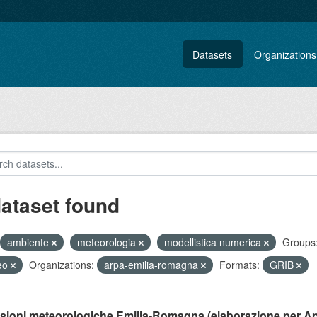
Datasets
Organizations
dataset found
ambiente
meteorologia
modellistica numerica
Groups
eo
Organizations:
arpa-emilia-romagna
Formats:
GRIB
isioni meteorologiche Emilia-Romagna (elaborazione per A