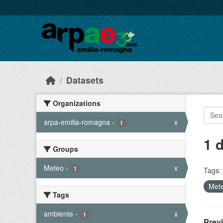
Skip to main content
Datasets
Organizations
arpa-emilia-romagna
-
x
1
1 
Groups
Meteo
-
x
1
Tags:
Met
Tags
ambiente
-
x
1
Prev