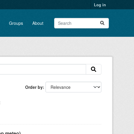
Log in
Groups
About
Order by
:
pp meteo)