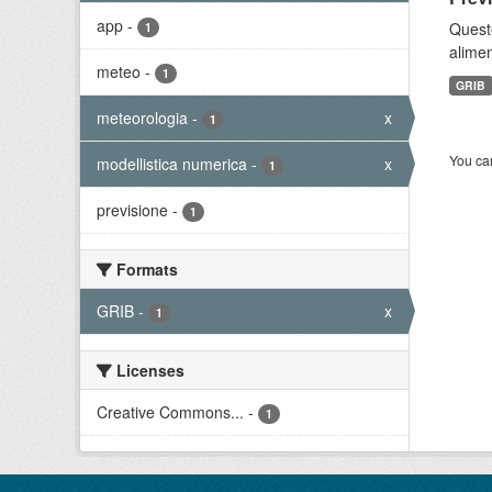
app
-
Quest
1
alimen
meteo
-
1
GRIB
meteorologia
-
x
1
You can
modellistica numerica
-
x
1
previsione
-
1
Formats
GRIB
-
x
1
Licenses
Creative Commons...
-
1