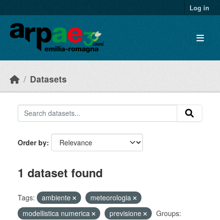
Skip to main content
Log in
Datasets
Order by
1 dataset found
Tags:
ambiente
meteorologia
modellistica numerica
previsione
Groups: