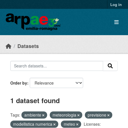
Skip to main content
Log in
Datasets
Order by
1 dataset found
Tags:
ambiente
meteorologia
previsione
modellistica numerica
meteo
Licenses: