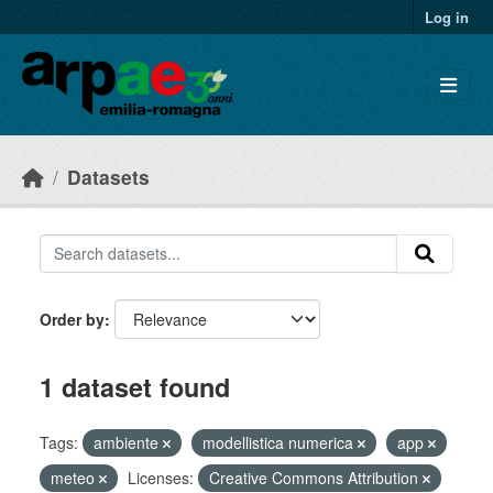
Skip to main content
Log in
Datasets
Order by
1 dataset found
Tags:
ambiente
modellistica numerica
app
meteo
Licenses:
Creative Commons Attribution