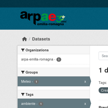
Skip to main content
Datasets
Organizations
arpa-emilia-romagna
-
1
1 
Groups
Meteo
-
x
1
Tags:
Crea
Tags
ambiente
-
x
1
Prev