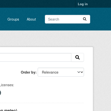
Log in
Groups
About
Order by
Licenses:
pp meteo)