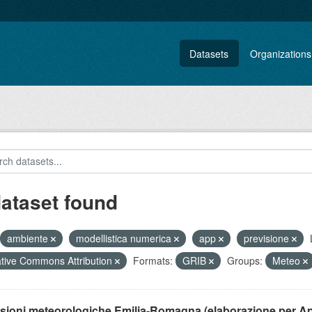
Datasets
Organizations
dataset found
ambiente
modellistica numerica
app
previsione
tive Commons Attribution
Formats:
GRIB
Groups:
Meteo
isioni meteorologiche Emilia-Romagna (elaborazione per A