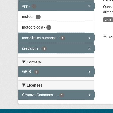
app
-
x
Quest
1
alimen
meteo
-
1
GRIB
meteorologia
-
1
You can
modellistica numerica
-
x
1
previsione
-
x
1
Formats
GRIB
-
x
1
Licenses
Creative Commons...
-
x
1