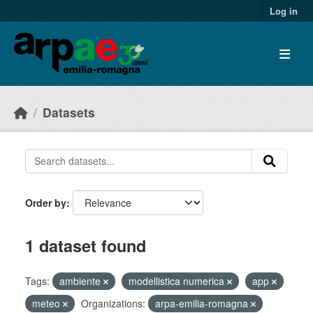
Skip to main content
Log in
Datasets
Order by
1 dataset found
Tags:
ambiente
modellistica numerica
app
meteo
Organizations:
arpa-emilia-romagna