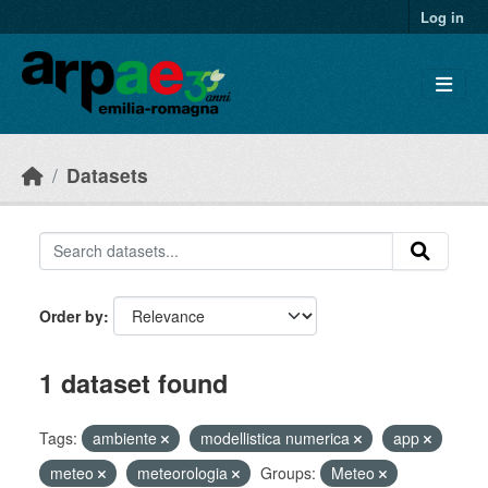
Skip to main content
Log in
Datasets
Order by
1 dataset found
Tags:
ambiente
modellistica numerica
app
meteo
meteorologia
Groups:
Meteo