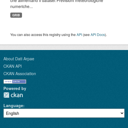
che alimentano il dataset Previsioni meteorologiche
numeriche...
GRIB
You can also access this registry using the
API
(see
API Docs
).
About Dati Arpae
CKAN API
CKAN Association
Powered by
Language