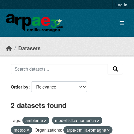
Skip to main content
Log in
Datasets
Order by
2 datasets found
Tags:
ambiente
modellistica numerica
meteo
Organizations:
arpa-emilia-romagna