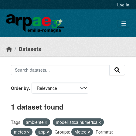
Skip to main content
Log in
Datasets
Order by
1 dataset found
Tags:
ambiente
modellistica numerica
meteo
app
Groups:
Meteo
Formats: