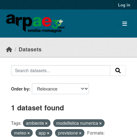
Skip to main content
Log in
Datasets
Order by
1 dataset found
Tags:
ambiente
modellistica numerica
meteo
app
previsione
Formats: