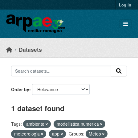
Skip to main content
Log in
Datasets
Order by
1 dataset found
Tags:
ambiente
modellistica numerica
meteorologia
app
Groups:
Meteo