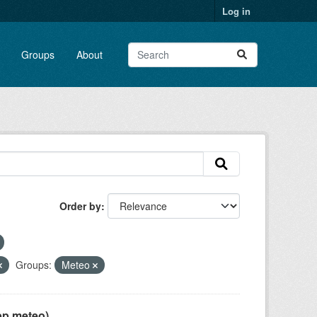
Log in
Groups
About
Order by
Groups:
Meteo
pp meteo)