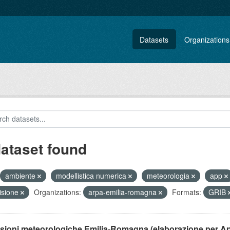
Datasets
Organizations
dataset found
ambiente
modellistica numerica
meteorologia
app
isione
Organizations:
arpa-emilia-romagna
Formats:
GRIB
isioni meteorologiche Emilia-Romagna (elaborazione per A