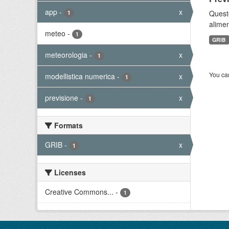
app
-
x
Quest
1
alimen
meteo
-
1
GRIB
meteorologia
-
x
1
You can
modellistica numerica
-
x
1
previsione
-
x
1
Formats
GRIB
-
x
1
Licenses
Creative Commons...
-
1