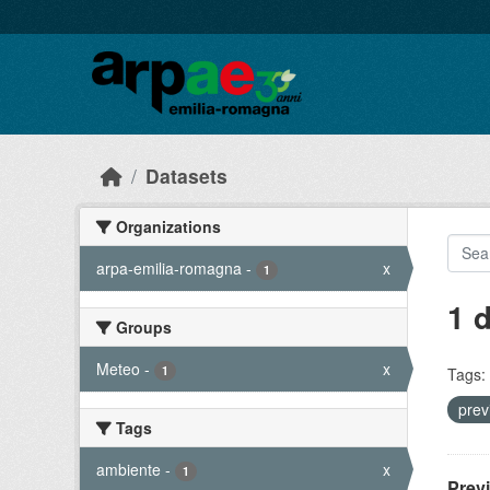
Skip to main content
Datasets
Organizations
arpa-emilia-romagna
-
x
1
1 
Groups
Meteo
-
x
1
Tags:
prev
Tags
ambiente
-
x
1
Prev