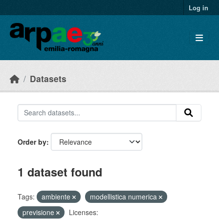
Skip to main content
Log in
Datasets
Order by
1 dataset found
Tags:
ambiente
modellistica numerica
previsione
Licenses: