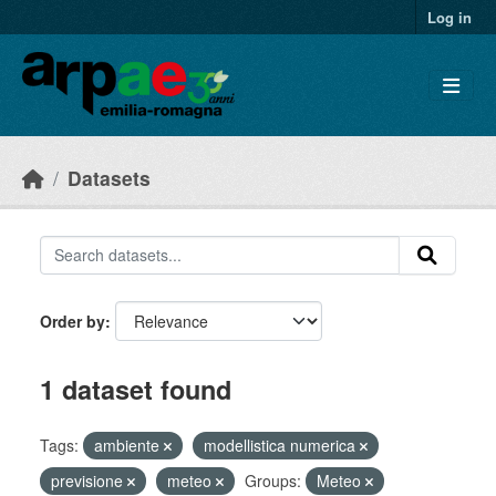
Skip to main content
Log in
Datasets
Order by
1 dataset found
Tags:
ambiente
modellistica numerica
previsione
meteo
Groups:
Meteo