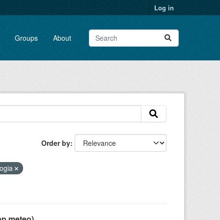
Log in
Groups
About
Order by
logia
pp meteo)