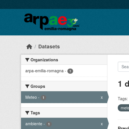
Skip to main content
Datasets
Organizations
arpa-emilia-romagna
-
1
1 
Groups
Meteo
-
x
1
Tags:
met
Tags
ambiente
-
x
1
Prev