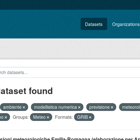
Datasets
Organizations
dataset found
ambiente
modellistica numerica
previsione
meteoro
eo
Groups:
Meteo
Formats:
GRIB
isioni meteorologiche Emilia-Romagna (elaborazione per A