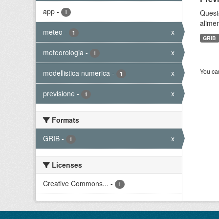
app
-
Quest
1
alimen
meteo
-
x
1
GRIB
meteorologia
-
x
1
You can
modellistica numerica
-
x
1
previsione
-
x
1
Formats
GRIB
-
x
1
Licenses
Creative Commons...
-
1