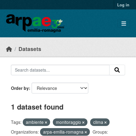
Skip to main content
Log in
Datasets
Order by
1 dataset found
Tags:
ambiente
monitoraggio
clima
Organizations:
arpa-emilia-romagna
Groups: