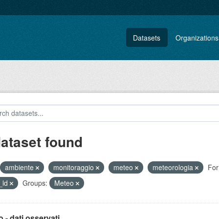
Datasets
Organizations
dataset found
ambiente
monitoraggio
meteo
meteorologia
For
_ld
Groups:
Meteo
 - dati osservati