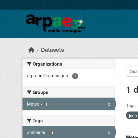
Skip to main content
Datasets
Organizations
arpa-emilia-romagna
-
1
1 
Groups
Meteo
-
x
1
Tags:
json
Tags
ambiente
-
x
1
Meteo