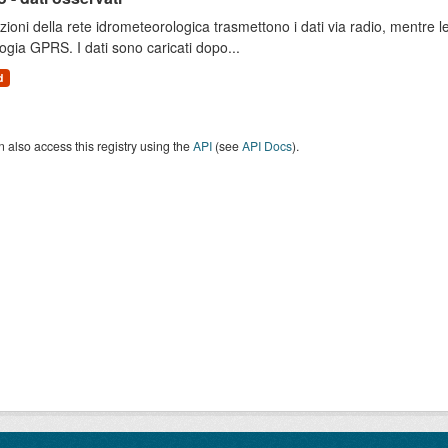
zioni della rete idrometeorologica trasmettono i dati via radio, mentre
ogia GPRS. I dati sono caricati dopo...
d
 also access this registry using the
API
(see
API Docs
).