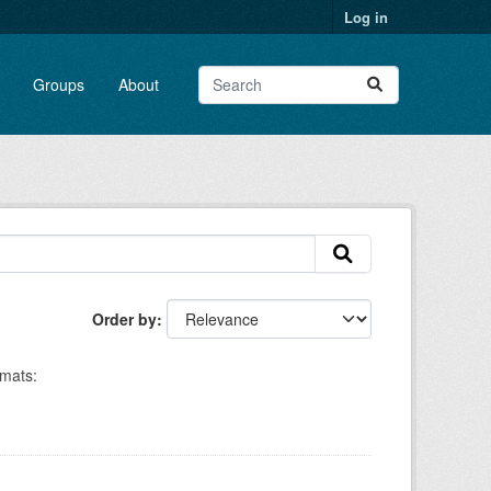
Log in
Groups
About
Order by
mats: