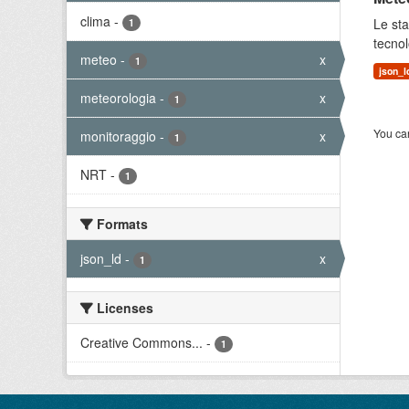
clima
-
Le sta
1
tecnol
meteo
-
x
1
json_l
meteorologia
-
x
1
You can
monitoraggio
-
x
1
NRT
-
1
Formats
json_ld
-
x
1
Licenses
Creative Commons...
-
1