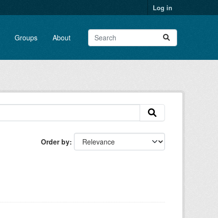
Log in
Groups
About
Order by