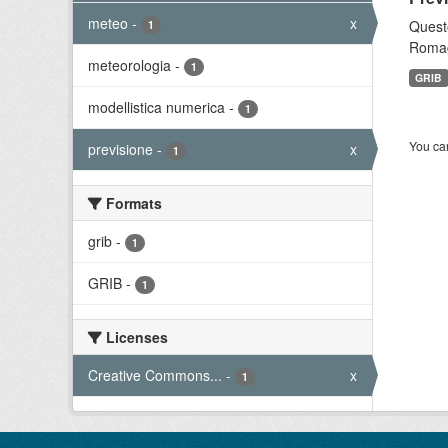
meteo
-
x
Questo
1
Romagn
meteorologia
-
1
GRIB
modellistica numerica
-
1
You can
previsione
-
x
1
Formats
grib
-
1
GRIB
-
1
Licenses
Creative Commons...
-
x
1