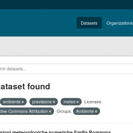
Datasets
Organizations
dataset found
ambiente
previsione
meteo
Licenses:
tive Commons Attribution
Groups:
Ambiente
isioni meteorologiche numeriche Emilia Romagna