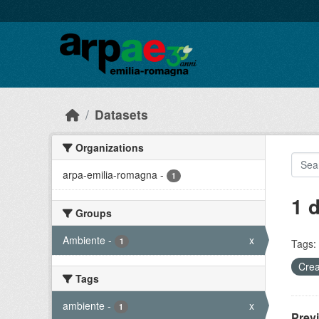
Skip to main content
Datasets
Organizations
arpa-emilia-romagna
-
1
1 
Groups
Ambiente
-
x
1
Tags:
Crea
Tags
ambiente
-
x
1
Prev