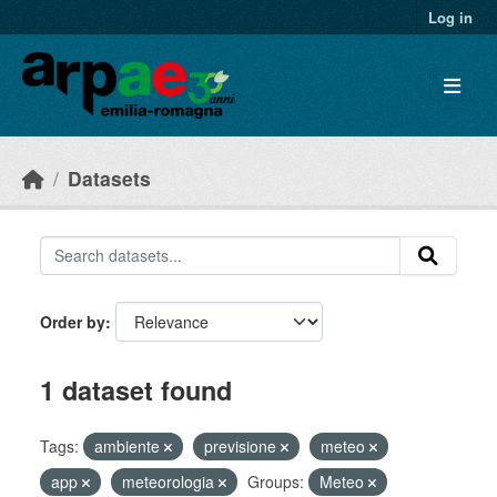
Skip to main content
Log in
Datasets
Order by
1 dataset found
Tags:
ambiente
previsione
meteo
app
meteorologia
Groups:
Meteo