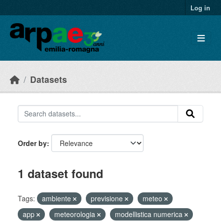
Skip to main content
Log in
Datasets
Order by
1 dataset found
Tags:
ambiente
previsione
meteo
app
meteorologia
modellistica numerica