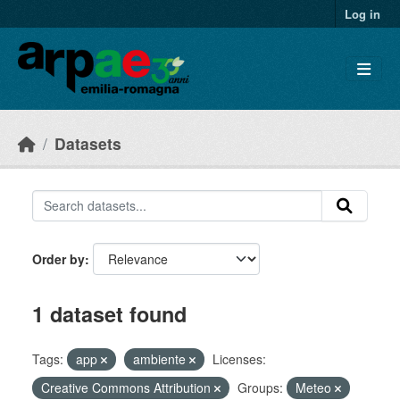
Skip to main content
Log in
Datasets
Order by
1 dataset found
Tags:
app
ambiente
Licenses:
Creative Commons Attribution
Groups:
Meteo