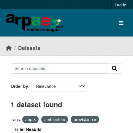
Skip to main content
Log in
Datasets
Order by
1 dataset found
Tags:
app
ambiente
previsione
Filter Results