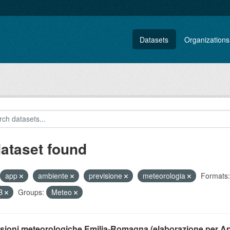
Datasets
Organizations
dataset found
app
ambiente
previsione
meteorologia
Formats:
B
Groups:
Meteo
isioni meteorologiche Emilia-Romagna (elaborazione per A