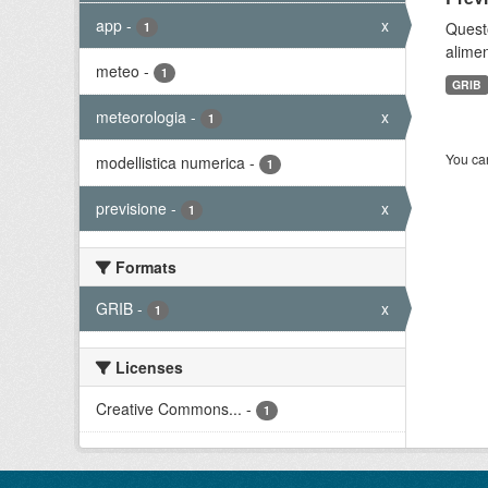
app
-
x
Quest
1
alimen
meteo
-
1
GRIB
meteorologia
-
x
1
You can
modellistica numerica
-
1
previsione
-
x
1
Formats
GRIB
-
x
1
Licenses
Creative Commons...
-
1