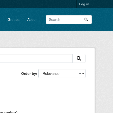
Log in
Groups
About
Order by
pp meteo)