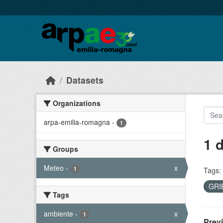
Skip to main content
Datasets
Organizations
arpa-emilia-romagna
-
1
1 
Groups
Meteo
-
x
1
Tags:
GRI
Tags
ambiente
-
x
1
Prev