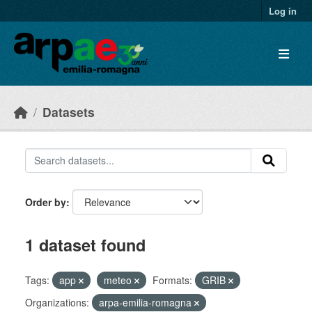
Skip to main content
Log in
Datasets
Order by
1 dataset found
Tags:
app
meteo
Formats:
GRIB
Organizations:
arpa-emilia-romagna