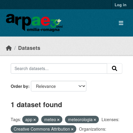
Skip to main content
Log in
Datasets
Order by
1 dataset found
Tags:
app
meteo
meteorologia
Licenses:
Creative Commons Attribution
Organizations: